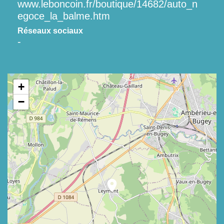
www.leboncoin.fr/boutique/14682/auto_n
egoce_la_balme.htm
Réseaux sociaux
-
+
−
location_on