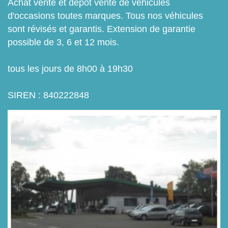
Achat vente et dépôt vente de véhicules
d'occasions toutes marques. Tous nos véhicules
sont révisés et garantis. Extension de garantie
possible de 3, 6 et 12 mois.
tous les jours de 8h00 à 19h30
SIREN : 840222848