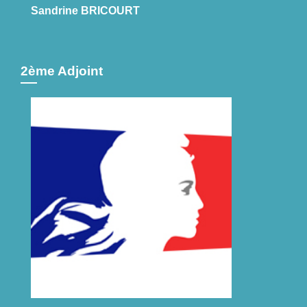
Sandrine BRICOURT
2ème Adjoint