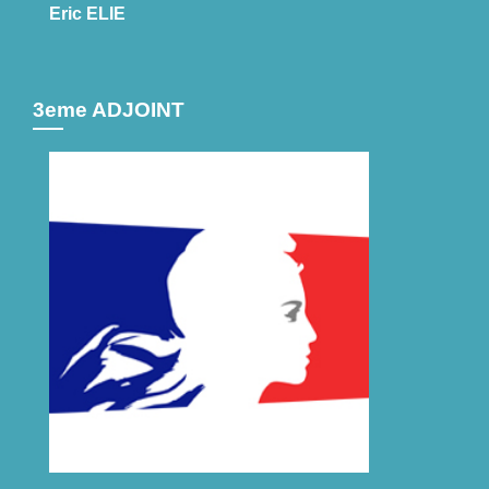
Eric ELIE
3eme ADJOINT