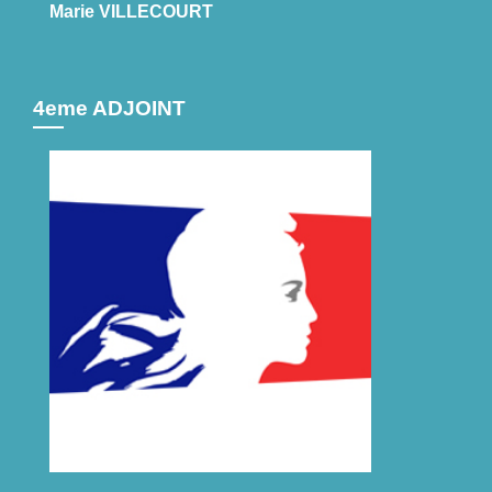
Marie VILLECOURT
4eme ADJOINT