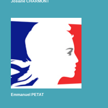
Josiane CHARMONT
Emmanuel PETAT