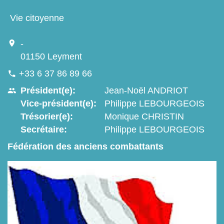
Vie citoyenne
location_on
-
01150 Leyment
+33 6 37 86 89 66
phone
Président(e):
Jean-Noël ANDRIOT
people
Vice-président(e):
Philippe LEBOURGEOIS
Trésorier(e):
Monique CHRISTIN
Secrétaire:
Philippe LEBOURGEOIS
Fédération des anciens combattants