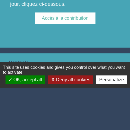
jour, cliquez ci-dessous.
Accès à la contribution
Contacts
This site uses cookies and gives you control over what you want
to activate
Commune de Leyment
OK, accept all
Deny all cookies
Personalize
64, rue de la Guillotière
01150 Leyment - FRANCE
+33 4 74 34 92 23
Contact par formulaire