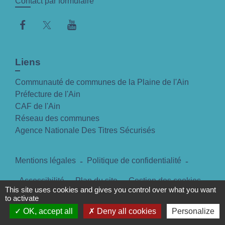
Contact par formulaire
Liens
Communauté de communes de la Plaine de l'Ain
Préfecture de l'Ain
CAF de l'Ain
Réseau des communes
Agence Nationale Des Titres Sécurisés
Mentions légales
-
Politique de confidentialité
-
Accessibilité
-
Plan du site
-
Gestion des cookies
This site uses cookies and gives you control over what you want
to activate
OK, accept all
Deny all cookies
Personalize
Site créé en partenariat avec Réseau des Communes