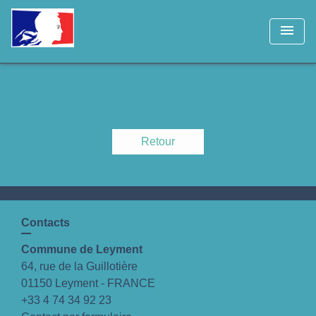
menu
Retour
Contacts
Commune de Leyment
64, rue de la Guillotière
01150 Leyment - FRANCE
+33 4 74 34 92 23