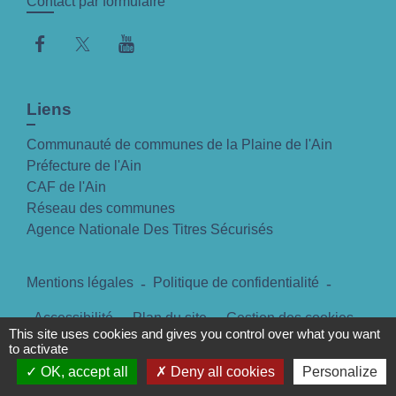
Contact par formulaire
Liens
Communauté de communes de la Plaine de l'Ain
Préfecture de l'Ain
CAF de l'Ain
Réseau des communes
Agence Nationale Des Titres Sécurisés
Mentions légales
-
Politique de confidentialité
-
Accessibilité
-
Plan du site
-
Gestion des cookies
This site uses cookies and gives you control over what you want
to activate
OK, accept all
Deny all cookies
Personalize
Site créé en partenariat avec Réseau des Communes