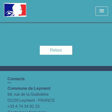
menu
Retour
Contacts
Commune de Leyment
64, rue de la Guillotière
01150 Leyment - FRANCE
+33 4 74 34 92 23